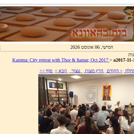
חמישי, 06 אוגוסט 2026
ד
ות
Kamma: City retreat with Thor & Itamar, Oct 2017
>
a2017-11-
התחלה
< הקודם
הרץ מצגת
עצור
הבא >