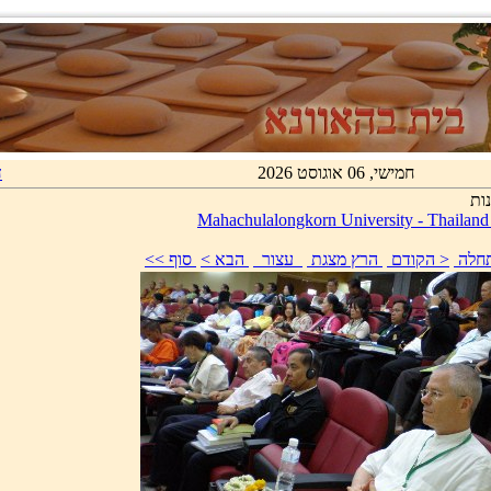
חמישי, 06 אוגוסט 2026
ד
ות
Mahachulalongkorn University - Thailan
התחלה
< הקודם
הרץ מצגת
עצור
הבא >