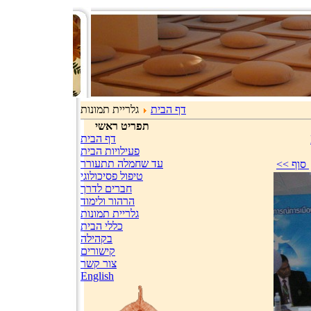
דף הבית
גלריית תמונות
תפריט ראשי
דף הבית
פעילויות הבית
עד שחמלה תתעורר
טיפול פסיכולוגי
חברים לדרך
הרהור ולימוד
גלריית תמונות
כללי הבית
בקהילה
קישורים
צור קשר
English