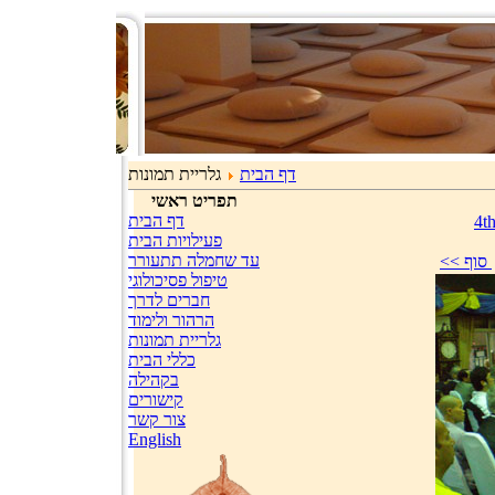
דף הבית
גלריית תמונות
תפריט ראשי
דף הבית
4t
פעילויות הבית
עד שחמלה תתעורר
טיפול פסיכולוגי
חברים לדרך
הרהור ולימוד
גלריית תמונות
כללי הבית
בקהילה
קישורים
צור קשר
English