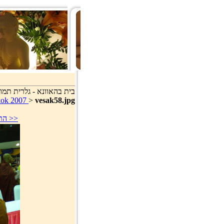
בית בהאוונא - גלרית תמונ
gkok 2007
>
vesak58.jpg
סוף >>
<< 