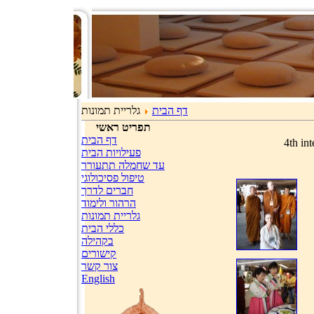
דף הבית
גלריית תמונות
תפריט ראשי
דף הבית
4th in
פעילויות הבית
עד שחמלה תתעורר
טיפול פסיכולוגי
חברים לדרך
הרהור ולימוד
גלריית תמונות
כללי הבית
בקהילה
קישורים
צור קשר
English